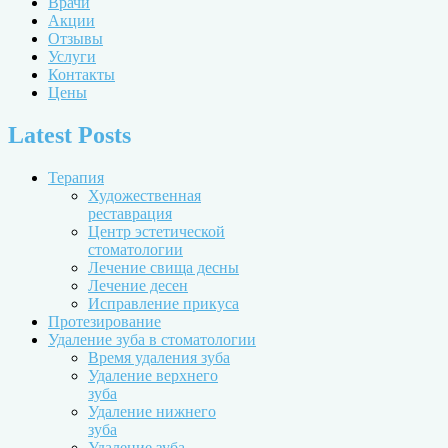
Врачи
Акции
Отзывы
Услуги
Контакты
Цены
Latest Posts
Терапия
Художественная
реставрация
Центр эстетической
стоматологии
Лечение свища десны
Лечение десен
Исправление прикуса
Протезирование
Удаление зуба в стоматологии
Время удаления зуба
Удаление верхнего
зуба
Удаление нижнего
зуба
Удаление зуба