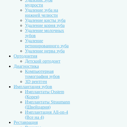
мудрости
Удаление зуба на
нижней челюсти
Удаление кисты зуба
Удаление корня зуба
Удаление молочных
зубов
Удаление
ретинированного зуба
Удаление нерва зуба
Ортодонтия
Детский ортодонт
Диагностика
Компьютерная
томография зубов
3D рентген
Имплантация зубов
Имплантаты Osstem
(Корея)
Имплантаты Straumann
(Швейцария)
Имплантация All-on-4
(Все на 4)
Реставрация