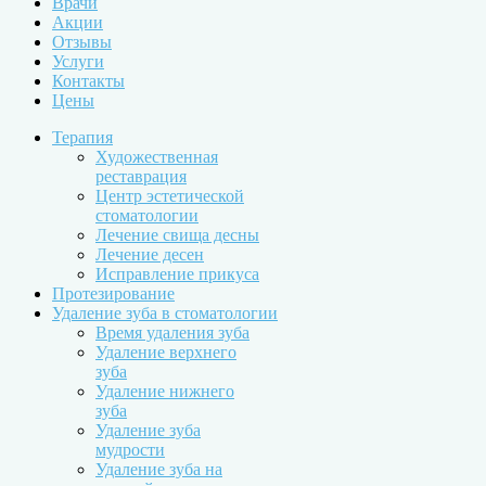
Врачи
Акции
Отзывы
Услуги
Контакты
Цены
Терапия
Художественная
реставрация
Центр эстетической
стоматологии
Лечение свища десны
Лечение десен
Исправление прикуса
Протезирование
Удаление зуба в стоматологии
Время удаления зуба
Удаление верхнего
зуба
Удаление нижнего
зуба
Удаление зуба
мудрости
Удаление зуба на