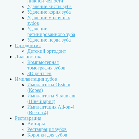
нижней челюсти
Удаление кисты зуба
Удаление корня зуба
Удаление молочных
зубов
Удаление
ретинированного зуба
Удаление нерва зуба
Ортодонтия
Детский ортодонт
Диагностика
Компьютерная
томография зубов
3D рентген
Имплантация зубов
Имплантаты Osstem
(Корея)
Имплантаты Straumann
(Швейцария)
Имплантация All-on-4
(Все на 4)
Реставрация
Виниры
Реставрация зубов
Коронки для зубов