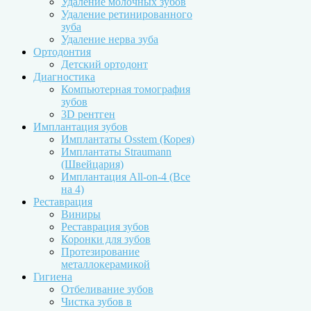
Удаление молочных зубов
Удаление ретинированного
зуба
Удаление нерва зуба
Ортодонтия
Детский ортодонт
Диагностика
Компьютерная томография
зубов
3D рентген
Имплантация зубов
Имплантаты Osstem (Корея)
Имплантаты Straumann
(Швейцария)
Имплантация All-on-4 (Все
на 4)
Реставрация
Виниры
Реставрация зубов
Коронки для зубов
Протезирование
металлокерамикой
Гигиена
Отбеливание зубов
Чистка зубов в