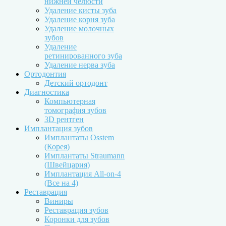
нижней челюсти
Удаление кисты зуба
Удаление корня зуба
Удаление молочных
зубов
Удаление
ретинированного зуба
Удаление нерва зуба
Ортодонтия
Детский ортодонт
Диагностика
Компьютерная
томография зубов
3D рентген
Имплантация зубов
Имплантаты Osstem
(Корея)
Имплантаты Straumann
(Швейцария)
Имплантация All-on-4
(Все на 4)
Реставрация
Виниры
Реставрация зубов
Коронки для зубов