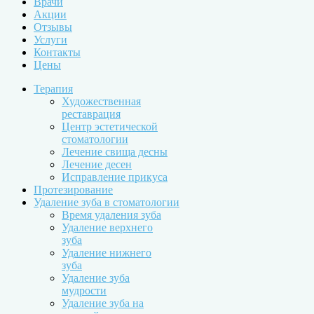
Врачи
Акции
Отзывы
Услуги
Контакты
Цены
Терапия
Художественная
реставрация
Центр эстетической
стоматологии
Лечение свища десны
Лечение десен
Исправление прикуса
Протезирование
Удаление зуба в стоматологии
Время удаления зуба
Удаление верхнего
зуба
Удаление нижнего
зуба
Удаление зуба
мудрости
Удаление зуба на