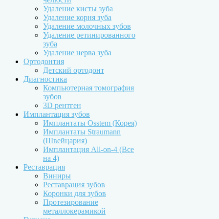
Удаление кисты зуба
Удаление корня зуба
Удаление молочных зубов
Удаление ретинированного
зуба
Удаление нерва зуба
Ортодонтия
Детский ортодонт
Диагностика
Компьютерная томография
зубов
3D рентген
Имплантация зубов
Имплантаты Osstem (Корея)
Имплантаты Straumann
(Швейцария)
Имплантация All-on-4 (Все
на 4)
Реставрация
Виниры
Реставрация зубов
Коронки для зубов
Протезирование
металлокерамикой