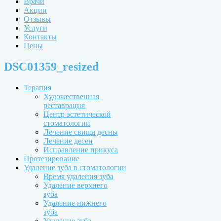
Врачи
Акции
Отзывы
Услуги
Контакты
Цены
DSC01359_resized
Терапия
Художественная
реставрация
Центр эстетической
стоматологии
Лечение свища десны
Лечение десен
Исправление прикуса
Протезирование
Удаление зуба в стоматологии
Время удаления зуба
Удаление верхнего
зуба
Удаление нижнего
зуба
Удаление зуба