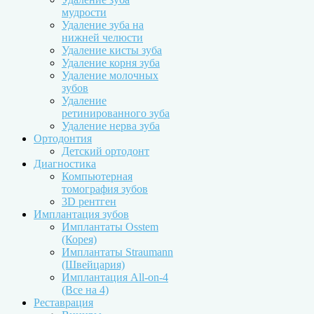
мудрости
Удаление зуба на
нижней челюсти
Удаление кисты зуба
Удаление корня зуба
Удаление молочных
зубов
Удаление
ретинированного зуба
Удаление нерва зуба
Ортодонтия
Детский ортодонт
Диагностика
Компьютерная
томография зубов
3D рентген
Имплантация зубов
Имплантаты Osstem
(Корея)
Имплантаты Straumann
(Швейцария)
Имплантация All-on-4
(Все на 4)
Реставрация