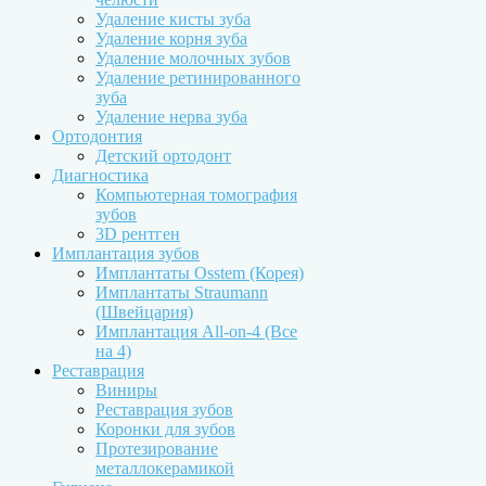
Удаление кисты зуба
Удаление корня зуба
Удаление молочных зубов
Удаление ретинированного
зуба
Удаление нерва зуба
Ортодонтия
Детский ортодонт
Диагностика
Компьютерная томография
зубов
3D рентген
Имплантация зубов
Имплантаты Osstem (Корея)
Имплантаты Straumann
(Швейцария)
Имплантация All-on-4 (Все
на 4)
Реставрация
Виниры
Реставрация зубов
Коронки для зубов
Протезирование
металлокерамикой