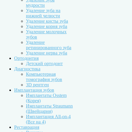
мудрости
Удаление зуба на
нижней челюсти
Удаление кисты зуба
Удаление корня зуба
Удаление молочных
зубов
Удаление
ретинированного зуба
Удаление нерва зуба
Ортодонтия
Детский ортодонт
Диагностика
Компьютерная
томография зубов
3D рентген
Имплантация зубов
Имплантаты Osstem
(Корея)
Имплантаты Straumann
(Швейцария)
Имплантация All-on-4
(Все на 4)
Реставрация