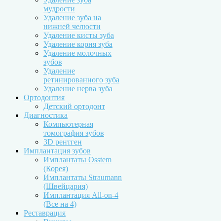
мудрости
Удаление зуба на
нижней челюсти
Удаление кисты зуба
Удаление корня зуба
Удаление молочных
зубов
Удаление
ретинированного зуба
Удаление нерва зуба
Ортодонтия
Детский ортодонт
Диагностика
Компьютерная
томография зубов
3D рентген
Имплантация зубов
Имплантаты Osstem
(Корея)
Имплантаты Straumann
(Швейцария)
Имплантация All-on-4
(Все на 4)
Реставрация