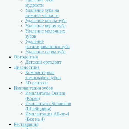
мудрости
Удаление зуба на
нижней челюсти
Удаление кисты зуба
Удаление корня зуба
Удаление молочных
зубов
Удаление
ретинированного зуба
Удаление нерва зуба
Ортодонтия
Детский ортодонт
Диагностика
Компьютерная
томография зубов
3D рентген
Имплантация зубов
Имплантаты Osstem
(Корея)
Имплантаты Straumann
(Швейцария)
Имплантация All-on-4
(Все на 4)
Реставрация