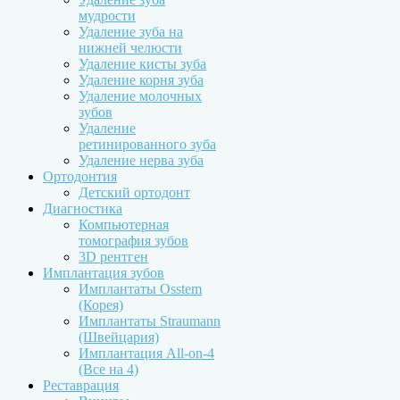
мудрости
Удаление зуба на
нижней челюсти
Удаление кисты зуба
Удаление корня зуба
Удаление молочных
зубов
Удаление
ретинированного зуба
Удаление нерва зуба
Ортодонтия
Детский ортодонт
Диагностика
Компьютерная
томография зубов
3D рентген
Имплантация зубов
Имплантаты Osstem
(Корея)
Имплантаты Straumann
(Швейцария)
Имплантация All-on-4
(Все на 4)
Реставрация