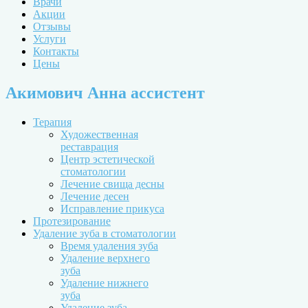
Врачи
Акции
Отзывы
Услуги
Контакты
Цены
Акимович Анна ассистент
Терапия
Художественная
реставрация
Центр эстетической
стоматологии
Лечение свища десны
Лечение десен
Исправление прикуса
Протезирование
Удаление зуба в стоматологии
Время удаления зуба
Удаление верхнего
зуба
Удаление нижнего
зуба
Удаление зуба