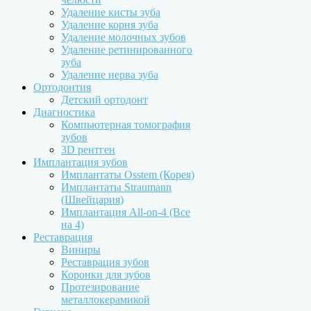
Удаление кисты зуба
Удаление корня зуба
Удаление молочных зубов
Удаление ретинированного
зуба
Удаление нерва зуба
Ортодонтия
Детский ортодонт
Диагностика
Компьютерная томография
зубов
3D рентген
Имплантация зубов
Имплантаты Osstem (Корея)
Имплантаты Straumann
(Швейцария)
Имплантация All-on-4 (Все
на 4)
Реставрация
Виниры
Реставрация зубов
Коронки для зубов
Протезирование
металлокерамикой