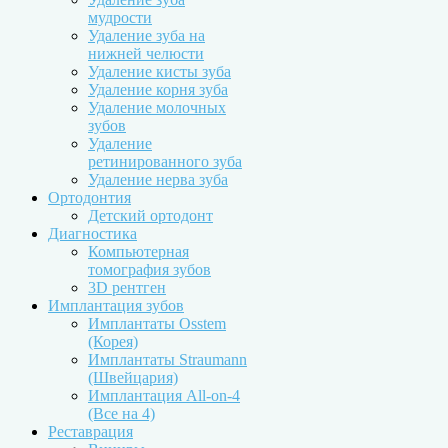
мудрости
Удаление зуба на
нижней челюсти
Удаление кисты зуба
Удаление корня зуба
Удаление молочных
зубов
Удаление
ретинированного зуба
Удаление нерва зуба
Ортодонтия
Детский ортодонт
Диагностика
Компьютерная
томография зубов
3D рентген
Имплантация зубов
Имплантаты Osstem
(Корея)
Имплантаты Straumann
(Швейцария)
Имплантация All-on-4
(Все на 4)
Реставрация