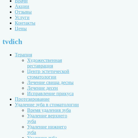
Врачи
Акции
Отзывы
Услуги
Контакты
Цены
tvdich
Терапия
Художественная
реставрация
Центр эстетической
стоматологии
Лечение свища десны
Лечение десен
Исправление прикуса
Протезирование
Удаление зуба в стоматологии
Время удаления зуба
Удаление верхнего
зуба
Удаление нижнего
зуба
Удаление зуба