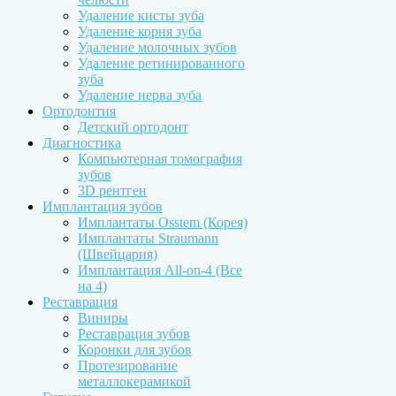
Удаление кисты зуба
Удаление корня зуба
Удаление молочных зубов
Удаление ретинированного
зуба
Удаление нерва зуба
Ортодонтия
Детский ортодонт
Диагностика
Компьютерная томография
зубов
3D рентген
Имплантация зубов
Имплантаты Osstem (Корея)
Имплантаты Straumann
(Швейцария)
Имплантация All-on-4 (Все
на 4)
Реставрация
Виниры
Реставрация зубов
Коронки для зубов
Протезирование
металлокерамикой