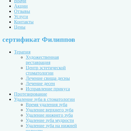
Врачи
Акции
Отзывы
Услуги
Контакты
Цены
сертификат Филиппов
Терапия
Художественная
реставрация
Центр эстетической
стоматологии
Лечение свища десны
Лечение десен
Исправление прикуса
Протезирование
Удаление зуба в стоматологии
Время удаления зуба
Удаление верхнего зуба
Удаление нижнего зуба
Удаление зуба мудрости
Удаление зуба на нижней
челюсти